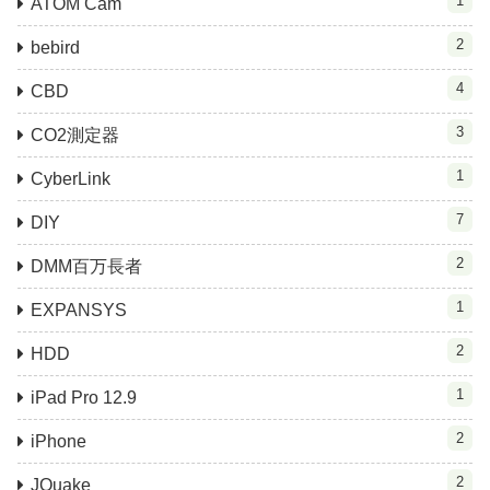
1
ATOM Cam
2
bebird
4
CBD
3
CO2測定器
1
CyberLink
7
DIY
2
DMM百万長者
1
EXPANSYS
2
HDD
1
iPad Pro 12.9
2
iPhone
2
JQuake