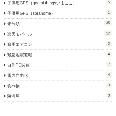
5
子供用GPS（goo of thingsいまここ）
1
子供用GPS（soranome）
35
未分類
12
楽天モバイル
2
窓用エアコン
4
緊急地震速報
7
自作PC関連
4
電力自由化
3
食べ物
3
駿河屋