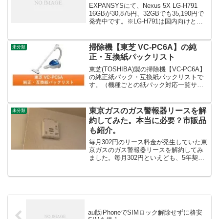
EXPANSYSにて、Nexus 5X LG-H791
16GBが30,875円、32GBでも35,190円で
発売中です。※LG-H791は国内向けと同
一モデルなので、対応周波数も問題な
し。円高還元セールとのことですが、単
純に在庫整理なので...
掃除機【東芝 VC-PC6A】の純
未分類
正・互換紙パックリスト
東芝(TOSHIBA)製の掃除機【VC-PC6A】
の純正紙パック・互換紙パックリストで
す。（機種ごとの紙パック対応一覧サイ
トとか作ったら需要あるのか、検証のた
め記事作成）製品外観・仕様掃除機の型
番に間違いがないか、必ず確認をお願い
東京ガスのガス警報器リースを解
未分類
します。外...
約してみた。本当に必要？市販品
も紹介。
毎月302円のリース料金が発生していた東
京ガスのガス警報器リースを解約してみ
ました。毎月302円といえども、5年契約
なので総額18,120円です。東京ガスさ
ん、リース警報機の解約をどこから問い
合わせればいいのか、ホームページに書
いてほしい・...
au版iPhoneでSIMロック解除せずに格安