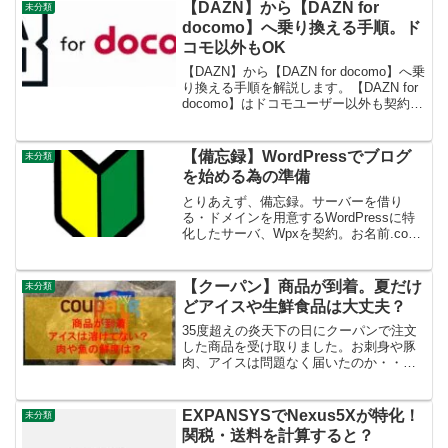
【DAZN】から【DAZN for
未分類
docomo】へ乗り換える手順。ド
コモ以外もOK
【DAZN】から【DAZN for docomo】へ乗
り換える手順を解説します。【DAZN for
docomo】はドコモユーザー以外も契約可
能です。【DAZN】と【DAZN for
docomo】の違い【DAZN】と【DAZN for
d...
【備忘録】WordPressでブログ
未分類
を始める為の準備
とりあえず、備忘録。サーバーを借り
る・ドメインを用意するWordPressに特
化したサーバ、Wpxを契約。お名前.com
の共用サーバSD-11に比べて表示がかな
り早くなった。⇒wpXクラウドテーマを
選ぶデフォルトでもいいけど、せっかく
【クーパン】商品が到着。夏だけ
未分類
Wor...
どアイスや生鮮食品は大丈夫？
35度超えの炎天下の日にクーパンで注文
した商品を受け取りました。お刺身や豚
肉、アイスは問題なく届いたのか・・・
レポートします。非対面受け取りで玄関
前に置いてもらいました。コロナ禍なの
で、配達員とは直接合わない「非対面受
EXPANSYSでNexus5Xが特化！
未分類
け取り」で受け取りまし...
関税・送料を計算すると？