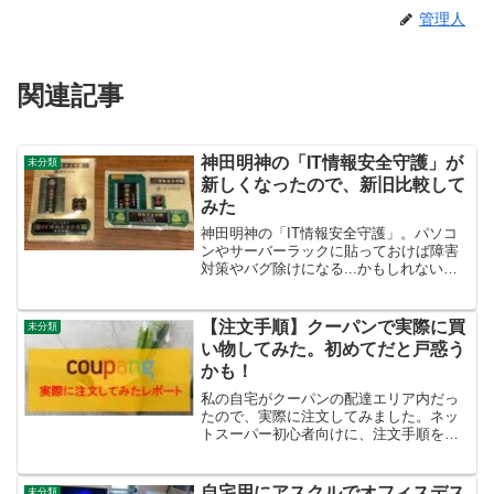
管理人
関連記事
神田明神の「IT情報安全守護」が
未分類
新しくなったので、新旧比較して
みた
神田明神の「IT情報安全守護」。パソコ
ンやサーバーラックに貼っておけば障害
対策やバグ除けになる...かもしれないお
守りですが、2022年8月頃にデザインがリ
ニューアルしたようです。サーバー更新
を期に新しい「IT情報安全守護」をいた
【注文手順】クーパンで実際に買
未分類
だいてきま...
い物してみた。初めてだと戸惑う
かも！
私の自宅がクーパンの配達エリア内だっ
たので、実際に注文してみました。ネッ
トスーパー初心者向けに、注文手順を細
かく解説していきます。8月の真夏日に注
文しましたが、はたしてアイスや生鮮食
品は問題なく届くのか・・・アプリイン
自宅用にアスクルでオフィスデス
未分類