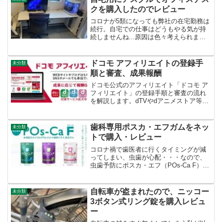
ストール・会員登録まず...
クを購入したのでレビュー
コロナが5類になっても弊社の在宅勤務は
続行。自宅での仕事はどうもやる気が持
続しませんね...原因は色々考えられます
が、そもそも仕事をする環境ではないの
が原因じゃないかと。ということで在宅
勤務の環境を職場に近づけるため、オフ
ドコモ アフィリエイトの登録手
未分類
ィスデスク(OAデ...
順と審査、成果報酬
ドコモ公式のアフィリエイト「ドコモ ア
フィリエイト」の登録手順と審査の流れ
を解説します。dTVやdアニメストア等の
動画配信サイトはもちろん、なんと
ahamoも成果対象になります。ドコモア
フィリエイトとはドコモアフィリエイト
歯科専用ポスカ・エフガムをネッ
未分類
は、NTTドコモ公...
トで購入・レビュー
コロナ禍で歯医者に行くタイミングが減
ってしまい、虫歯が心配・・・なので、
虫歯予防にポスカ・エフ（POs-Ca F）ガ
ムを購入しました。ポスカ・エフの効果
については、公式ページを御覧くださ
い。かむたびに、カルシウムとフッ素
自転車が盗まれたので、ニッコー
未分類
（フッ化物）イオンが...
3ボタン式リング錠を購入レビュ
ー