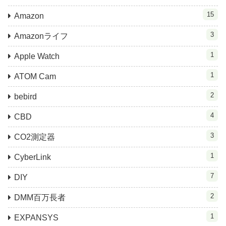
15
Amazon
3
Amazonライフ
1
Apple Watch
1
ATOM Cam
2
bebird
4
CBD
3
CO2測定器
1
CyberLink
7
DIY
2
DMM百万長者
1
EXPANSYS