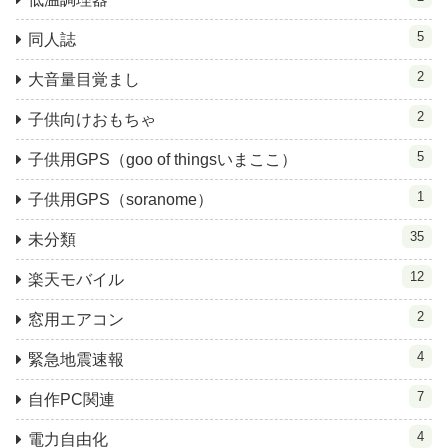
5
同人誌
2
大音量目覚まし
2
子供向けおもちゃ
5
子供用GPS（goo of thingsいまここ）
1
子供用GPS（soranome）
35
未分類
12
楽天モバイル
2
窓用エアコン
4
緊急地震速報
7
自作PC関連
4
電力自由化