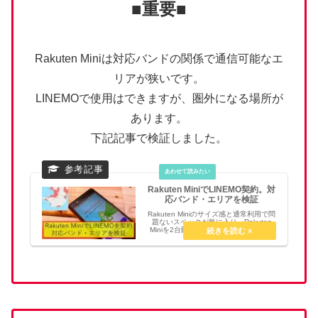
■重要■
Rakuten Miniは対応バンドの関係で通信可能なエ
リアが狭いです。
LINEMOで使用はできますが、圏外になる場所が
あります。
下記記事で検証しました。
Rakuten MiniでLINEMO契約。対
応バンド・エリアを検証
Rakuten Miniのサイズ感と通常利用で問
題ないスペックが気に入り、Rakuten
Miniを2台購入した管理人です。気に入
って入るのですが、メインのスマホは別
に持っています。サブ利用なので通信量
は1GB前後。楽天なら無料で使える！
な...