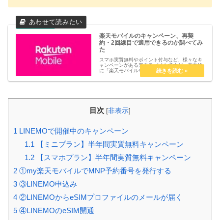
楽天モバイルのキャンペーン、再契
約・2回線目で適用できるのか調べてみ
た
スマホ実質無料やポイント付与など、様々なキ
ャンペーンがある楽天モバイルですが、基本的
に「楽天モバイルを初めて契約する人」のみキ
ャンペーンが適用されます。一度解約し、同じ
名義で再度契約した際にも適用されるキャンペ
ーンを探してみました。正直、わ...
目次
[
非表示
]
1
LINEMOで開催中のキャンペーン
1.1
【ミニプラン】半年間実質無料キャンペーン
1.2
【スマホプラン】半年間実質無料キャンペーン
2
①my楽天モバイルでMNP予約番号を発行する
3
③LINEMO申込み
4
②LINEMOからeSIMプロファイルのメールが届く
5
④LINEMOのeSIM開通