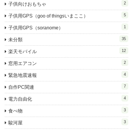
2
子供向けおもちゃ
5
子供用GPS（goo of thingsいまここ）
1
子供用GPS（soranome）
35
未分類
12
楽天モバイル
2
窓用エアコン
4
緊急地震速報
7
自作PC関連
4
電力自由化
3
食べ物
3
駿河屋