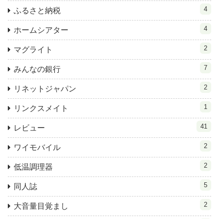
4
ふるさと納税
4
ホームシアター
2
マグライト
7
みんなの銀行
2
リネットジャパン
1
リンクスメイト
41
レビュー
2
ワイモバイル
2
低温調理器
5
同人誌
2
大音量目覚まし