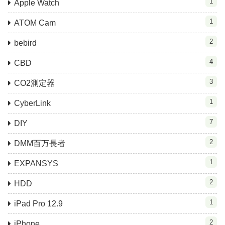
1
Apple Watch
1
ATOM Cam
2
bebird
4
CBD
3
CO2測定器
1
CyberLink
7
DIY
2
DMM百万長者
1
EXPANSYS
2
HDD
1
iPad Pro 12.9
2
iPhone