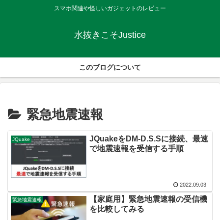
スマホ関連や怪しいガジェットのレビュー
水抜きこそJustice
このブログについて
緊急地震速報
JQuakeをDM-D.S.Sに接続、最速
JQuake
で地震速報を受信する手順
2022.09.03
【家庭用】緊急地震速報の受信機
緊急地震速報
を比較してみる