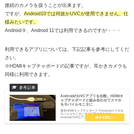
接続のカメラを扱うことが出来ます。
ですが、
Android10では何故かUVCが使用できません。仕
様みたいです。
Android９、Android 11では利用できるのですが・・・
利用できるアプリについては、下記記事を参考にしてくだ
さい。
※HDMIキャプチャボードの記事ですが、耳かきカメラも
同様に利用できます。
AndroidのUVCアプリを比較。HDMIキ
ャプチャボードと組み合わせてスマホ
をモバイルモニタに
激安HDMIキャプチャボードでAndroidスマホを
モバイルモニタにする記事の続きです。
AndroidのUVCアプリによって画質差や設定項
目が違います。以下3つのアプリを比較してみ
ました。・Easycap & UVC Player(FPVi...