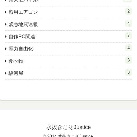
2
窓用エアコン
4
緊急地震速報
7
自作PC関連
4
電力自由化
3
食べ物
3
駿河屋
水抜きこそJustice
© 2014 水抜きこそJustice.