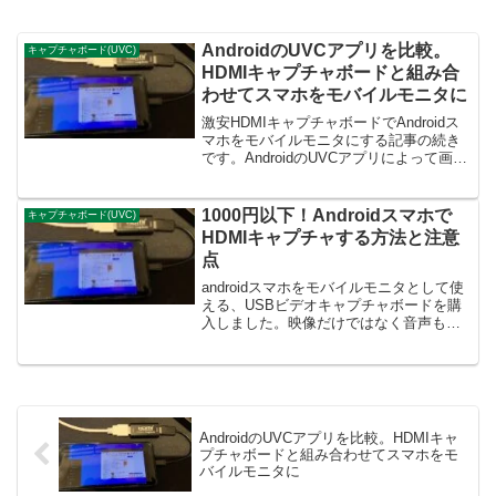
AndroidのUVCアプリを比較。
キャプチャボード(UVC)
HDMIキャプチャボードと組み合
わせてスマホをモバイルモニタに
激安HDMIキャプチャボードでAndroidス
マホをモバイルモニタにする記事の続き
です。AndroidのUVCアプリによって画質
差や設定項目が違います。以下3つのアプ
リを比較してみました。・Easycap &
UVC Player(FPVi...
1000円以下！Androidスマホで
キャプチャボード(UVC)
HDMIキャプチャする方法と注意
点
androidスマホをモバイルモニタとして使
える、USBビデオキャプチャボードを購
入しました。映像だけではなく音声もキ
ャプチャ(表示・録画)可能です。キャプチ
ャという性質上、癖があったりAndroidの
バージョン次第では使えないケースがあ
り...
AndroidのUVCアプリを比較。HDMIキャ
プチャボードと組み合わせてスマホをモ
バイルモニタに