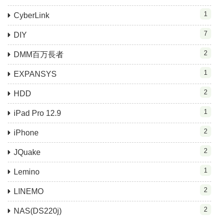
1
CyberLink
7
DIY
2
DMM百万長者
1
EXPANSYS
2
HDD
1
iPad Pro 12.9
2
iPhone
2
JQuake
1
Lemino
2
LINEMO
2
NAS(DS220j)