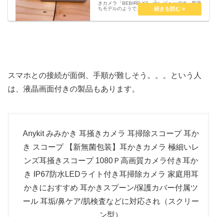
きカメラ「BEBIRD X3」のレビューです。型落
ちモデルのようで、2,000円で購入しました。
【重要】「BEBIRD X3」は型落ちモデルです。
BEBIRD製品の使用感としては参考になる...
スマホとの接続が面倒、手順が難しそう。。。という人
は、液晶画面付きの製品もあります。
Anykit みみかき 耳掻きカメラ 耳掃除スコープ 耳か
き スコープ 【新無菌包装】耳かきカメラ 極細いレ
ンズ耳掻きスコープ 1080Ｐ高画質カメラ付き耳か
き IP67防水LEDライト付き耳掃除カメラ 家庭用耳
かきにおすすめ 耳かきスプーン/保護カバー付属ツ
ール 耳垢/鼻ケア/肌検査などに対応され（スクリー
ン型）