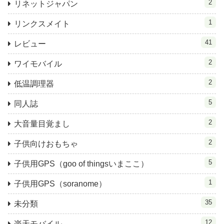
2
リネットジャパン
1
リンクスメイト
41
レビュー
2
ワイモバイル
2
低温調理器
5
同人誌
2
大音量目覚まし
2
子供向けおもちゃ
5
子供用GPS（goo of thingsいまここ）
1
子供用GPS（soranome）
35
未分類
12
楽天モバイル