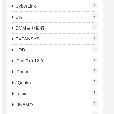
1
CyberLink
7
DIY
2
DMM百万長者
1
EXPANSYS
2
HDD
1
iPad Pro 12.9
2
iPhone
2
JQuake
1
Lemino
2
LINEMO