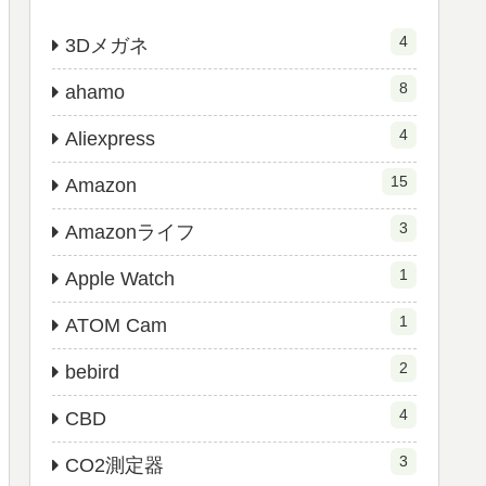
4
3Dメガネ
8
ahamo
4
Aliexpress
15
Amazon
3
Amazonライフ
1
Apple Watch
1
ATOM Cam
2
bebird
4
CBD
3
CO2測定器