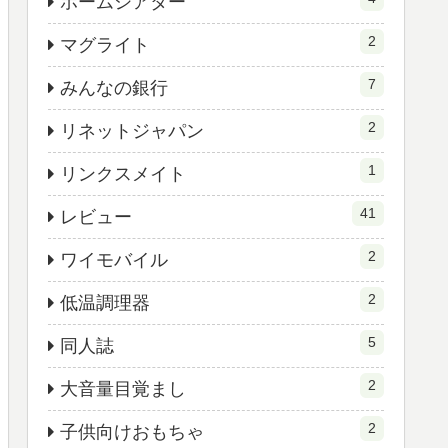
ホームシアター
2
マグライト
7
みんなの銀行
2
リネットジャパン
1
リンクスメイト
41
レビュー
2
ワイモバイル
2
低温調理器
5
同人誌
2
大音量目覚まし
2
子供向けおもちゃ