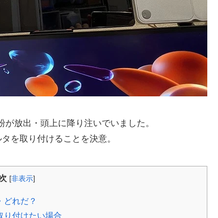
粉が放出・頭上に降り注いでいました。
ルタを取り付けることを決意。
次
[
非表示
]
・どれだ？
取り付けたい場合