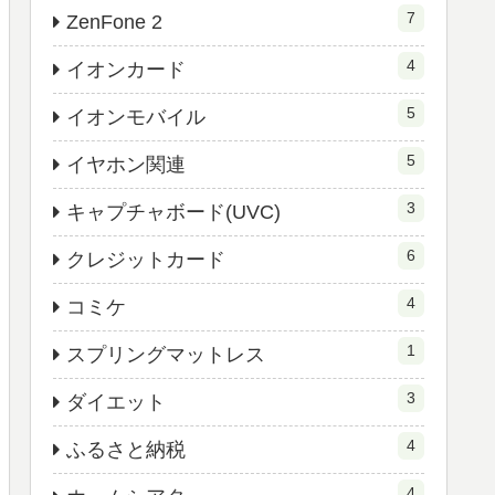
7
ZenFone 2
4
イオンカード
5
イオンモバイル
5
イヤホン関連
3
キャプチャボード(UVC)
6
クレジットカード
4
コミケ
1
スプリングマットレス
3
ダイエット
4
ふるさと納税
4