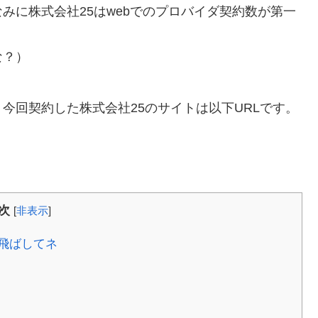
みに株式会社25はwebでのプロバイダ契約数が第一
な？）
今回契約した株式会社25のサイトは以下URLです。
次
[
非表示
]
飛ばしてネ