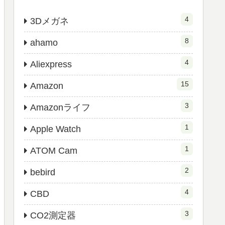
4
3Dメガネ
8
ahamo
4
Aliexpress
15
Amazon
3
Amazonライフ
1
Apple Watch
1
ATOM Cam
2
bebird
4
CBD
3
CO2測定器