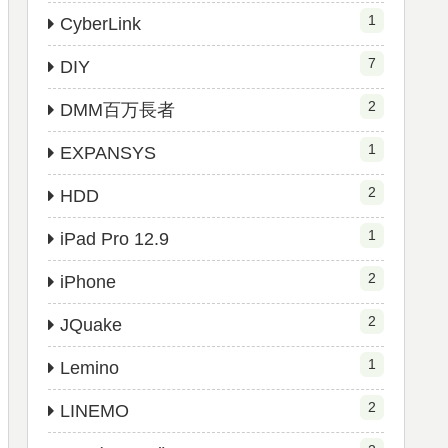
1
CyberLink
7
DIY
2
DMM百万長者
1
EXPANSYS
2
HDD
1
iPad Pro 12.9
2
iPhone
2
JQuake
1
Lemino
2
LINEMO