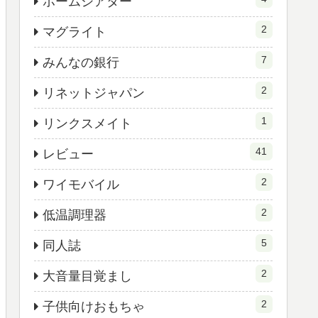
ホームシアター
2
マグライト
7
みんなの銀行
2
リネットジャパン
1
リンクスメイト
41
レビュー
2
ワイモバイル
2
低温調理器
5
同人誌
2
大音量目覚まし
2
子供向けおもちゃ