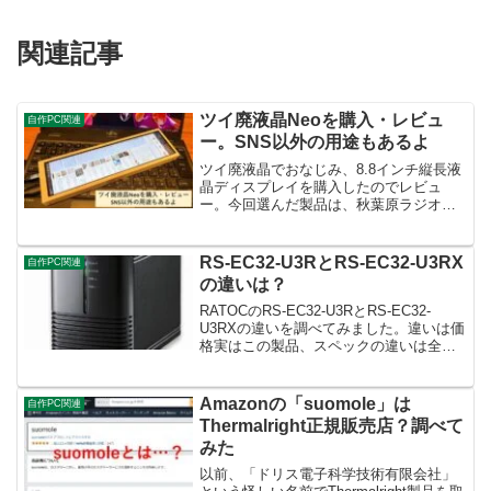
関連記事
ツイ廃液晶Neoを購入・レビュ
自作PC関連
ー。SNS以外の用途もあるよ
ツイ廃液晶でおなじみ、8.8インチ縦長液
晶ディスプレイを購入したのでレビュ
ー。今回選んだ製品は、秋葉原ラジオデ
パート内のShigezoneで販売している、
「ツイ廃液晶Neo(白ケース)」8.8インチ
IPS液晶で縦横比4:1、解像度は1,92...
RS-EC32-U3RとRS-EC32-U3RX
自作PC関連
の違いは？
RATOCのRS-EC32-U3RとRS-EC32-
U3RXの違いを調べてみました。違いは価
格実はこの製品、スペックの違いは全く
ありません。RAIDコントローラもソシオ
ネクストMB86E501Aで変わらず、性能は
一切の違いはありません。では...
Amazonの「suomole」は
自作PC関連
Thermalright正規販売店？調べて
みた
以前、「ドリス電子科学技術有限会社」