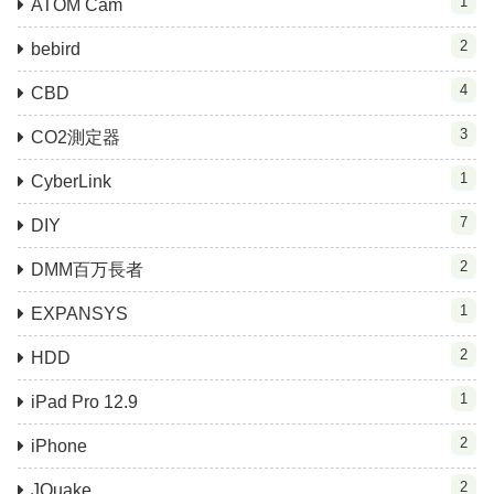
1
ATOM Cam
2
bebird
4
CBD
3
CO2測定器
1
CyberLink
7
DIY
2
DMM百万長者
1
EXPANSYS
2
HDD
1
iPad Pro 12.9
2
iPhone
2
JQuake