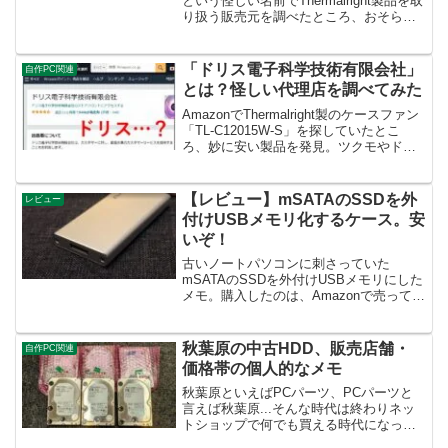
という怪しい名前でThermalright製品を取
り扱う販売元を調べたところ、おそらく
中国の正規販売店であることが分かりま
した。Thermalrightの日本国内 正規輸入
代理店は「株式会社ディラック」そ...
「ドリス電子科学技術有限会社」
自作PC関連
とは？怪しい代理店を調べてみた
AmazonでThermalright製のケースファン
「TL-C12015W-S」を探していたとこ
ろ、妙に安い製品を発見。ツクモやドス
パラでは3,000円弱で販売されているのに
Amazonでは1,800円・・・商品名も微妙
な翻訳...怪しい...
【レビュー】mSATAのSSDを外
レビュー
付けUSBメモリ化するケース。安
いぞ！
古いノートパソコンに刺さっていた
mSATAのSSDを外付けUSBメモリにした
メモ。購入したのは、Amazonで売ってい
るZheino USB3.0 MSATA SSDケース。
私が購入した時は1500円ほどでした。
SSDの規格に注意！このSS...
秋葉原の中古HDD、販売店舗・
自作PC関連
価格帯の個人的なメモ
秋葉原といえばPCパーツ、PCパーツと
言えば秋葉原...そんな時代は終わりネッ
トショップで何でも買える時代になって
しまいました。わざわざ秋葉原に行かな