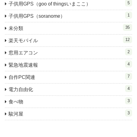
5
子供用GPS（goo of thingsいまここ）
1
子供用GPS（soranome）
35
未分類
12
楽天モバイル
2
窓用エアコン
4
緊急地震速報
7
自作PC関連
4
電力自由化
3
食べ物
3
駿河屋