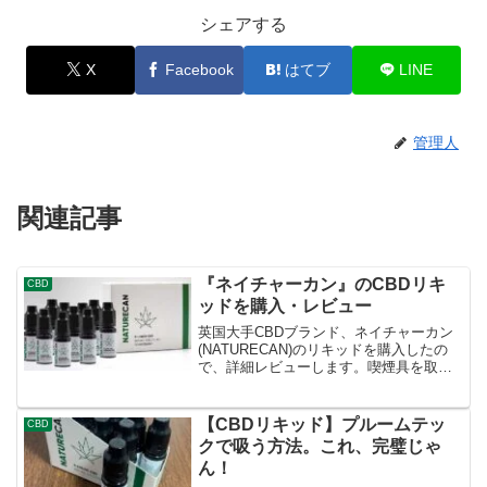
シェアする
X
Facebook
はてブ
LINE
管理人
関連記事
『ネイチャーカン』のCBDリキ
CBD
ッドを購入・レビュー
英国大手CBDブランド、ネイチャーカン
(NATURECAN)のリキッドを購入したの
で、詳細レビューします。喫煙具を取り
扱う記事ですので、二十歳未満の方の閲
覧はご遠慮ください。ネイチャーカン
(NATURECAN)ってどんなブランド？ネイ
【CBDリキッド】プルームテッ
CBD
チャー...
クで吸う方法。これ、完璧じゃ
ん！