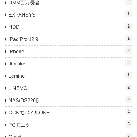
2
DMM百万長者
1
EXPANSYS
2
HDD
1
iPad Pro 12.9
2
iPhone
2
JQuake
1
Lemino
2
LINEMO
2
NAS(DS220j)
4
OCNモバイルONE
5
PCモニタ
2