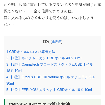
か不明、容器に書かれているブランド名と中身が同じか確
認できない・・・全く信用できませんね。
口に入れるものでメルカリを使うのは、やめましょう
ね・・・
目次
[
非表示
]
1
CBDオイルのコスパ算出方法
2
【1位】ネイチャーカン CBDオイル 40% 30ml
3
【2位】CannaTech ブロードスペクトラムCBDオイル
18％ 10ml
4
【3位】Greeus CBD Oil Natural オイル ナチュラル 5％
30ml
5
【4位】FEELYOU ありのまま CBDオイル 10％ 10ml
CBDオイルのコスパ算出方法