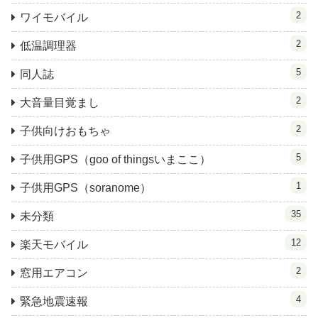
2
ワイモバイル
2
低温調理器
5
同人誌
2
大音量目覚まし
2
子供向けおもちゃ
5
子供用GPS（goo of thingsいまここ）
1
子供用GPS（soranome）
35
未分類
12
楽天モバイル
2
窓用エアコン
4
緊急地震速報