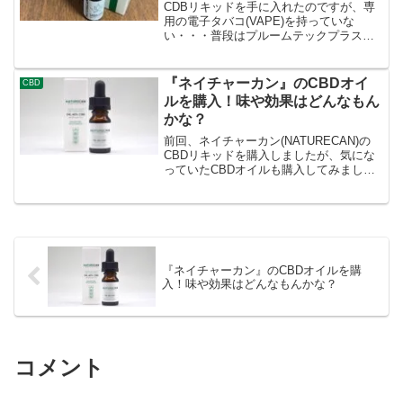
CDBリキッドを手に入れたのですが、専
用の電子タバコ(VAPE)を持っていな
い・・・普段はプルームテックプラスを
使用しているのですが、これはリキッド
を蒸気化させて、タバコフィルターを通
す仕組み。プルームテックはCBDリキッ
『ネイチャーカン』のCBDオイ
CBD
ドで推奨される電子...
ルを購入！味や効果はどんなもん
かな？
前回、ネイチャーカン(NATURECAN)の
CBDリキッドを購入しましたが、気にな
っていたCBDオイルも購入してみまし
た。Naturecan ネイチャーカン今回は、
ネイチャーカンの40% CBDオイルを購
入。一番CBD濃度が高いオイルです。...
『ネイチャーカン』のCBDオイルを購
入！味や効果はどんなもんかな？
コメント