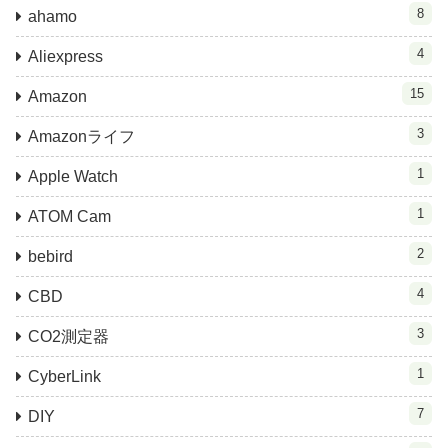
8
ahamo
4
Aliexpress
15
Amazon
3
Amazonライフ
1
Apple Watch
1
ATOM Cam
2
bebird
4
CBD
3
CO2測定器
1
CyberLink
7
DIY